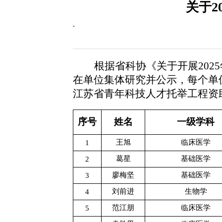
关于2
.
根据省科协《关于开展20
在单位集体研究并公示，每个单位
江苏省青年科技人才托举工程资
序号
姓名
一级学科
王旭
临床医学
1
葛星
基础医学
2
廖梅坚
基础医学
3
刘前进
生物学
4
范江朋
临床医学
5