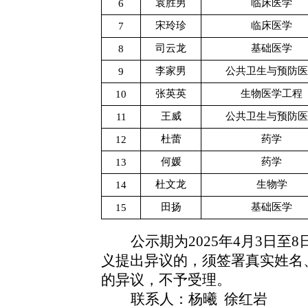
袁胜男
临床医学
6
宋玲珍
临床医学
7
司云龙
基础医学
8
李家男
公共卫生与预防医
9
张英英
生物医学工程
10
王威
公共卫生与预防医
11
杜蕾
药学
12
何媛
药学
13
杜文龙
生物学
14
田扬
基础医学
15
公示期为
2025年4月3日至
义提出异议的，须签署真实姓名
的异议，不予受理。
联系人：杨曦 徐红岩