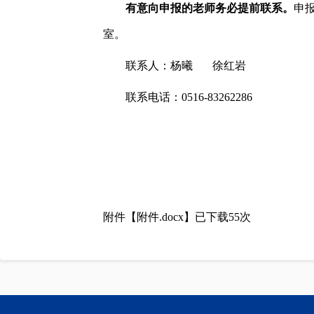
有意向申报的老师务必提前联系。
申报
室。
联系人：杨曦 徐红岩
联系电话：0516-83262286
科
202
附件【
附件.docx
】已下载
55
次