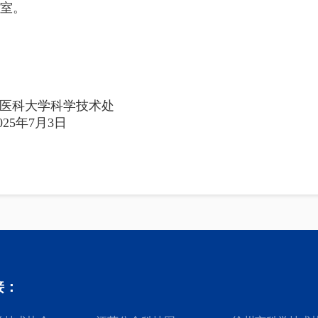
室。
学技术处
3日
接：