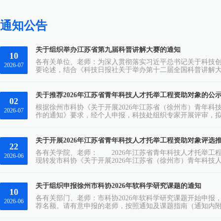
合作共赢...
通知公告
关于组织举办江苏省第九届科普讲解大赛的通知
10
各有关单位、老师：为深入贯彻落实习近平总书记关于科技
2026-07
要论述，结合《科技日报社关于举办第十二届全国科普讲解
委宣传部、省科技厅、团省委、省广播电视总台决定联合举
有关事项通知如下：一、大赛主题科技改变生活创新赢得未
作者、专职及兼职科普讲解人员、年满16周岁的科学传播爱好者
关于推荐2026年江苏省青年科技人才托举工程资助对象的公
02
根据徐州市科协《关于开展2026年江苏省（徐州市）青年科
2026-07
作的通知》要求，经个人申报，科技处组织专家开展评审，拟
报江苏省青年科技人才托举工程，现将评审结果公示如下：序
程国辉药学3齐志鹏公共卫生与预防医学公示期为2026年7月
提出，须同时提供书面材料及必要的证明材料。以个人名义提出
关于开展2026年江苏省青年科技人才托举工程资助对象评选
22
各有关学院、老师： 2026年江苏省青年科技人才托举工
2026-06
现转发市科协《关于开展2026年江苏省（徐州市）青年科
工作的通知》。 本次省托举工程根据资助经费来源，分为
报，申报人必须二选一，不可兼报。 1.省科协经费资助3名，
协渠道申报。 2.徐州市本级经费资助5名，资助标准3万...
关于组织申报徐州市科协2026年软科学研究课题的通知
10
各有关部门、老师：市科协2026年软科学研究课题开始申报
2026-06
荐名额。请有意申报的老师，按照通知及课题指南（通知内附
件2），并于2026年6月19日下班前将申请书纸质版一式两